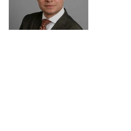
EXPERTE
Bastian Gutmann
Dipl.-Wirtschaftsingenieur,
selbständiger Wirtschaftsberater,
Versicherungsfachmann (BWV),
zertifizierter Ruhestandsplaner,
Fachmann für nachhaltige
Kapitalanlage
Was macht eine gute Beratung aus?
Wenn ich mir selbst die Frage
stelle, wie ich gerne beraten