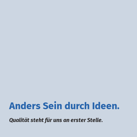
A
nders
S
ein durch
I
deen.
Qualität steht für uns an erster Stelle.