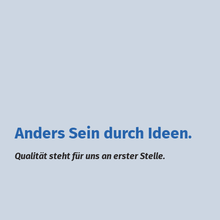
A
nders
S
ein durch
I
deen.
Qualität steht für uns an erster Stelle.