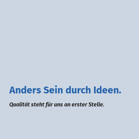
A
nders
S
ein durch
I
deen.
Qualität steht für uns an erster Stelle.