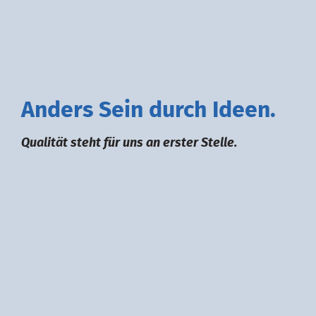
A
nders
S
ein durch
I
deen.
Qualität steht für uns an erster Stelle.