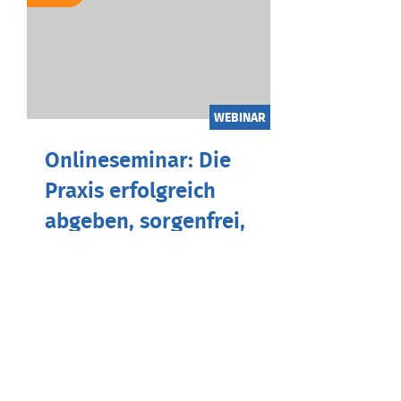
WEBINAR
Onlineseminar: Die
Praxis erfolgreich
abgeben, sorgenfrei,
s...
18.11.2026 / 19:00 Uhr
Die letzten Jahre waren geprägt
durch strukturelle Veränderungen
des Gesundheitssystems. Dies hat
zu einem starken Überangebot an