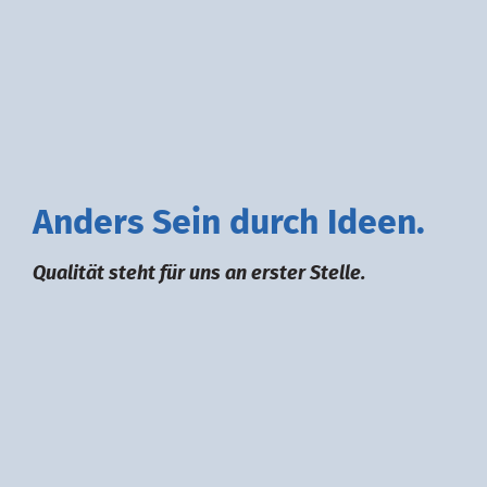
A
nders
S
ein durch
I
deen.
Qualität steht für uns an erster Stelle.