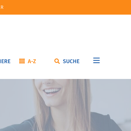
ER
Navigation
IERE
A-Z
SUCHE
überspringe