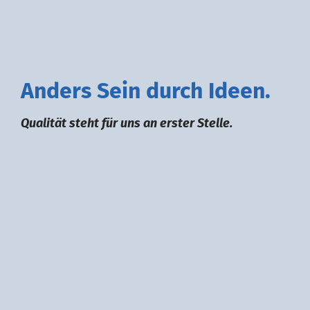
A
nders
S
ein durch
I
deen.
Qualität steht für uns an erster Stelle.