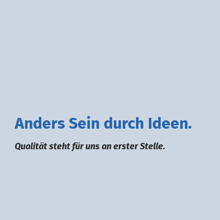
A
nders
S
ein durch
I
deen.
Qualität steht für uns an erster Stelle.