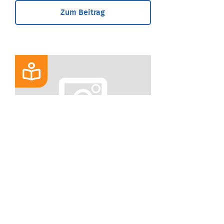
Zum Beitrag
BLOG
Die neue "Riester-
Rente":
Altersvorsorgedepot