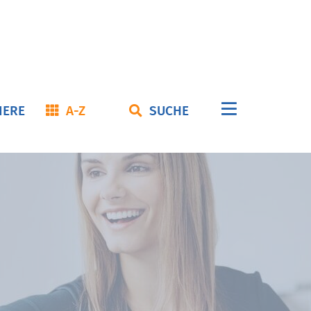
Navigation
IERE
A-Z
SUCHE
überspringe