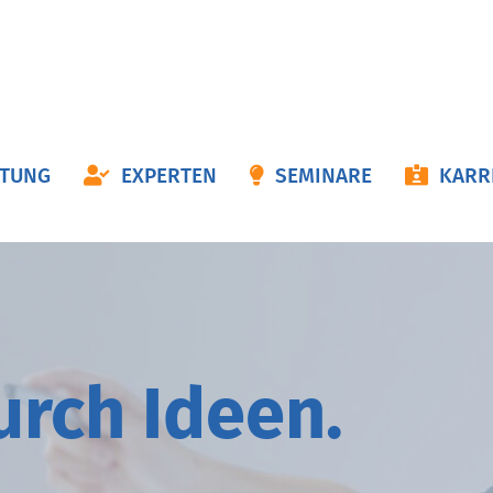
ON
ATUNG
EXPERTEN
SEMINARE
KARR
NGEN
durch
I
deen.