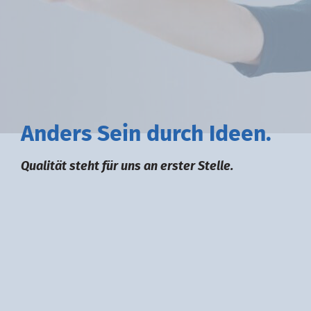
A
nders
S
ein durch
I
deen.
Qualität steht für uns an erster Stelle.