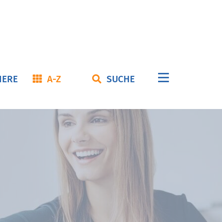
Navigation
IERE
A-Z
SUCHE
überspringe