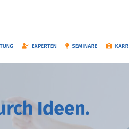
ON
ATUNG
EXPERTEN
SEMINARE
KARR
NGEN
durch
I
deen.