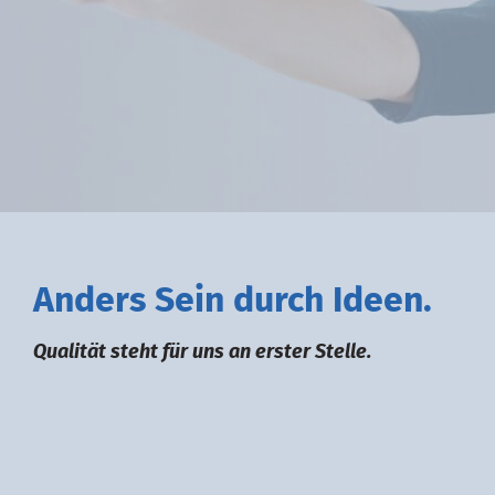
A
nders
S
ein durch
I
deen.
Qualität steht für uns an erster Stelle.