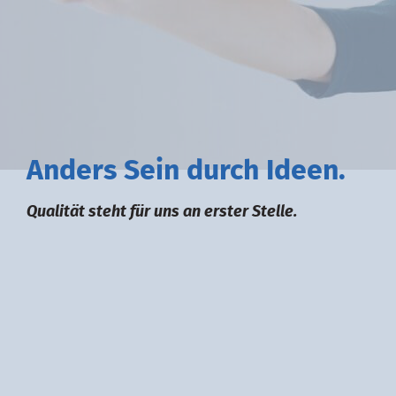
A
nders
S
ein durch
I
deen.
Qualität steht für uns an erster Stelle.