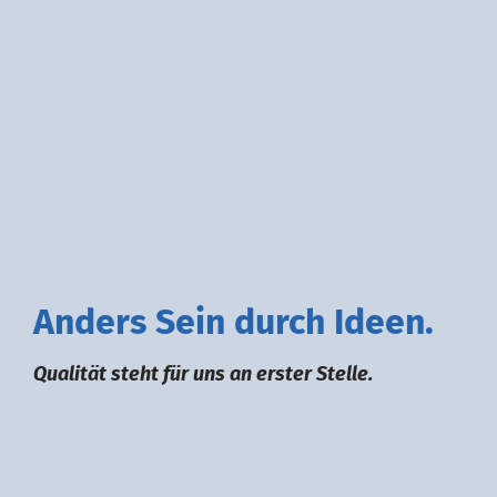
A
nders
S
ein durch
I
deen.
Qualität steht für uns an erster Stelle.