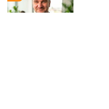
EXPERTE
Andreas Christ
Dipl.-Volkswirt, Wirtschaftsberater,
Versicherungsfachmann (BWV)
Als Diplom-Volkswirt bin ich seit
2006 Teil der A.S.I.
Wirtschaftsberatung AG und
begleite seitdem Human- und
Zahnmediziner sowie Ingenieure
auf ihrem beruflichen und
finanziellen Weg. ...