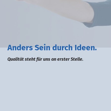
A
nders
S
ein durch
I
deen.
Qualität steht für uns an erster Stelle.