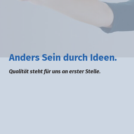
A
nders
S
ein durch
I
deen.
Qualität steht für uns an erster Stelle.