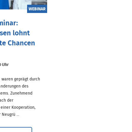
WEBINAR
minar:
sen lohnt
ste Chancen
0 Uhr
e waren geprägt durch
ränderungen des
tems. Zunehmend
ach der
t einer Kooperation,
Neugrü ...