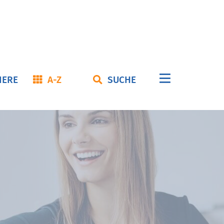
Navigation
IERE
A-Z
SUCHE
überspringe