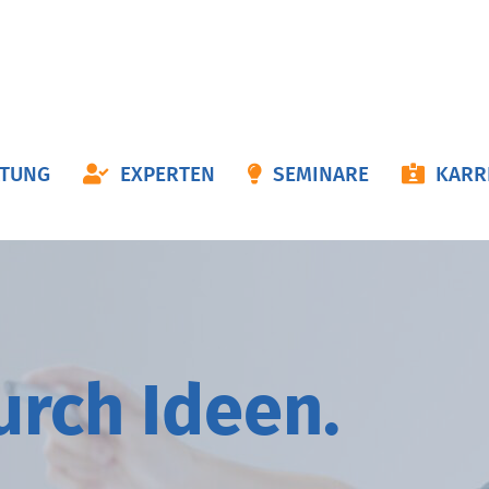
ON
ATUNG
EXPERTEN
SEMINARE
KARR
NGEN
durch
I
deen.