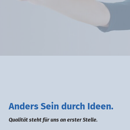
A
nders
S
ein durch
I
deen.
Qualität steht für uns an erster Stelle.