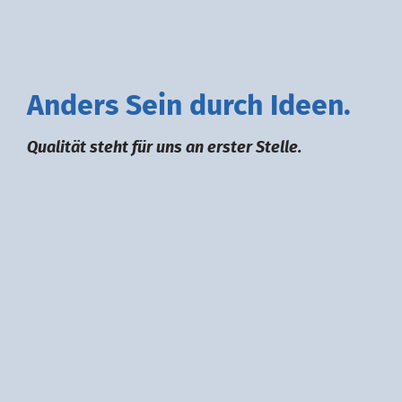
A
nders
S
ein durch
I
deen.
Qualität steht für uns an erster Stelle.