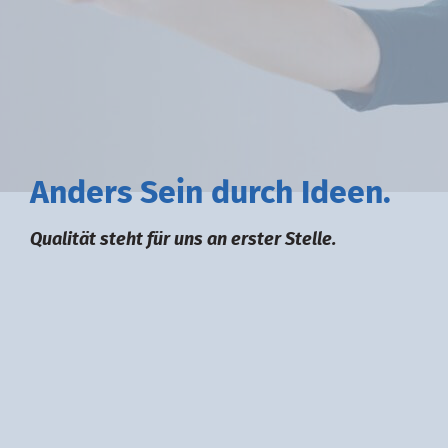
A
nders
S
ein durch
I
deen.
Qualität steht für uns an erster Stelle.