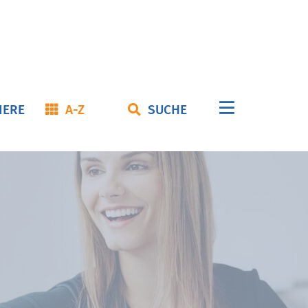
Navigation
IERE
A-Z
SUCHE
überspringe