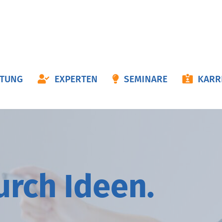
ON
ATUNG
EXPERTEN
SEMINARE
KARR
NGEN
durch
I
deen.