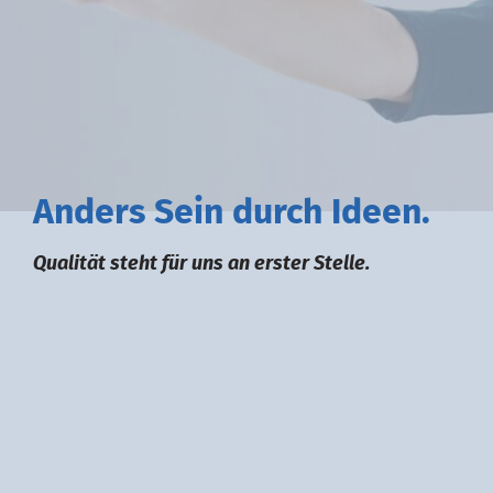
A
nders
S
ein durch
I
deen.
Qualität steht für uns an erster Stelle.