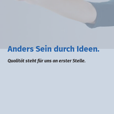
A
nders
S
ein durch
I
deen.
Qualität steht für uns an erster Stelle.