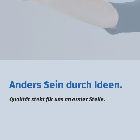
A
nders
S
ein durch
I
deen.
Qualität steht für uns an erster Stelle.