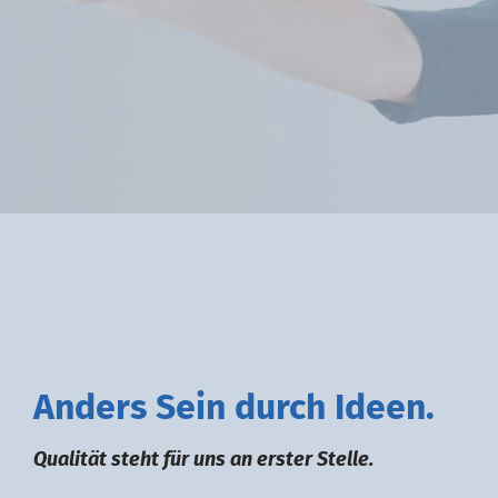
A
nders
S
ein durch
I
deen.
Qualität steht für uns an erster Stelle.