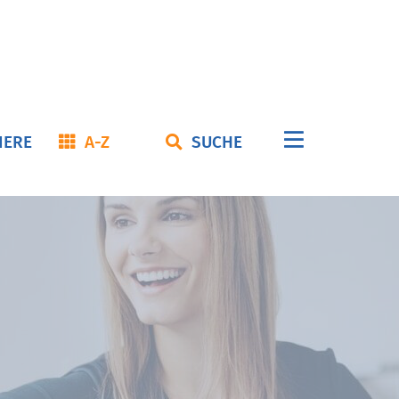
Navigation
IERE
A-Z
SUCHE
überspringe