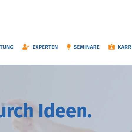
ON
ATUNG
EXPERTEN
SEMINARE
KARR
NGEN
durch
I
deen.