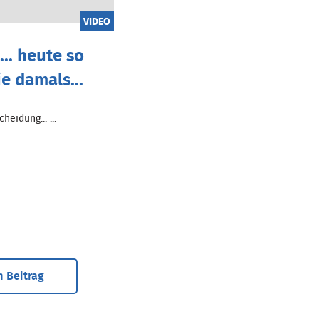
VIDEO
.. heute so
ie damals...
heidung... ...
 Beitrag