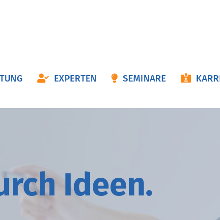
ON
ATUNG
EXPERTEN
SEMINARE
KARR
NGEN
durch
I
deen.