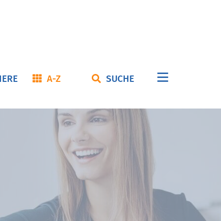
Navigation
IERE
A-Z
SUCHE
überspringe