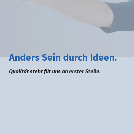
A
nders
S
ein durch
I
deen.
Qualität steht für uns an erster Stelle.