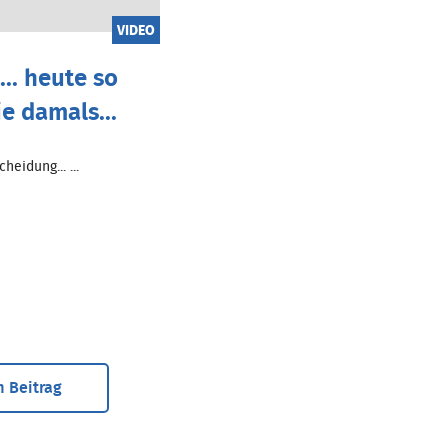
VIDEO
.. heute so
ie damals...
heidung... ...
 Beitrag