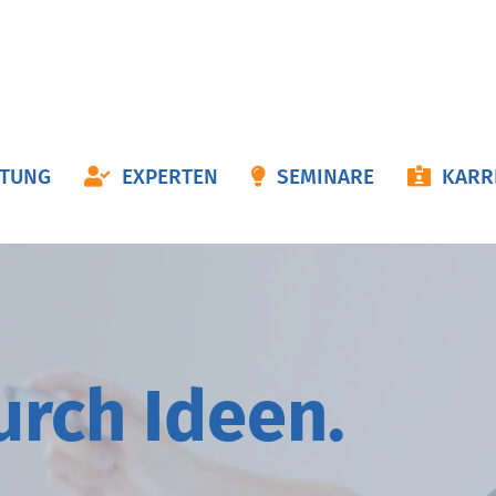
ON
ATUNG
EXPERTEN
SEMINARE
KARR
NGEN
durch
I
deen.