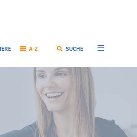
Navigation
IERE
A-Z
SUCHE
überspringe