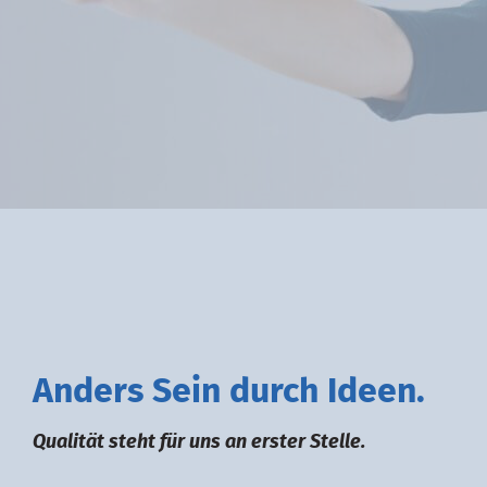
A
nders
S
ein durch
I
deen.
Qualität steht für uns an erster Stelle.