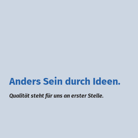
A
nders
S
ein durch
I
deen.
Qualität steht für uns an erster Stelle.