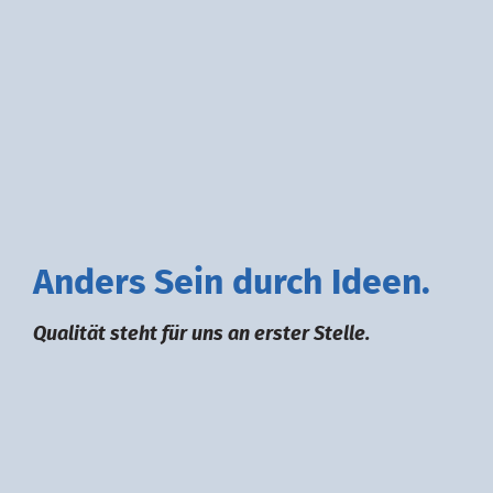
A
nders
S
ein durch
I
deen.
Qualität steht für uns an erster Stelle.