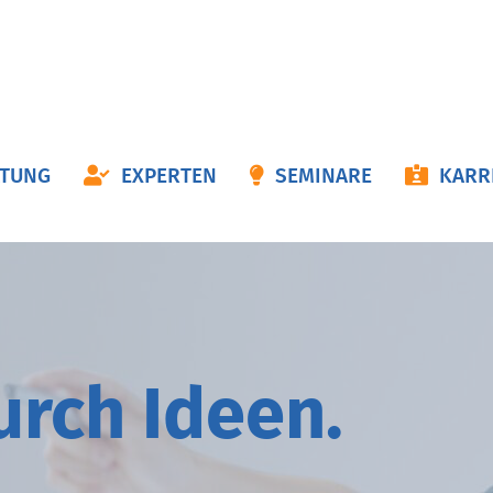
ON
ATUNG
EXPERTEN
SEMINARE
KARR
NGEN
durch
I
deen.