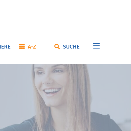
Navigation
IERE
A-Z
SUCHE
überspringe