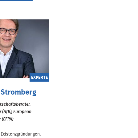
EXPERTE
 Stromberg
rtschaftsberater,
r (HfB), European
r (EFPA)
ür Existenzgründungen,