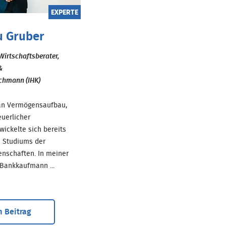
EXPERTE
u Gruber
Wirtschaftsberater,
&
chmann (IHK)
 an Vermögensaufbau,
euerlicher
wickelte sich bereits
 Studiums der
enschaften. In meiner
Bankkaufmann ...
 Beitrag