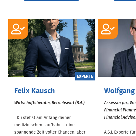
EXPERTE
Felix Kausch
Wolfgang
Wirtschaftsberater, Betriebswirt (B.A.)
Assessor jur., Wi
Financial Planne
Financial Adviso
Du stehst am Anfang deiner
medizinischen Laufbahn – eine
spannende Zeit voller Chancen, aber
A.S.I. Experte f