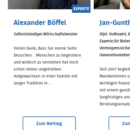
EXPERTE
Alexander Böffel
Jan-Gunt
Selbstständiger Wirtschaftsberater
Dipl.-Volkswirt, 
Experte für Ruh
Vermögenssiche
Vielen Dank, dass Sie meine Seite
Generationenbe
besuchen. Menschen zu begeistern
und wirklich zu verstehen hat mich
schon immer angetrieben.
Seit 2007 beglei
Aufgewachsen in einer Familie mit
Mandantinnen u
langer Tradition in ...
wichtigen finan
mit einem ganzh
langfristigen un
Beratungsansatz
Zum Beitrag
Zum