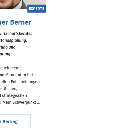
EXPERTE
her Berner
Wirtschaftsberater,
estandsplanung,
rung und
ratung
te ich meine
nd Mandanten bei
ziellen Entscheidungen
eitlichen,
d strategischen
. Mein Schwerpunkt ...
 Beitrag