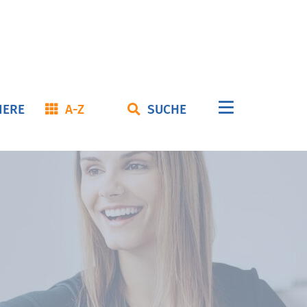
Navigation
IERE
A-Z
SUCHE
überspringe