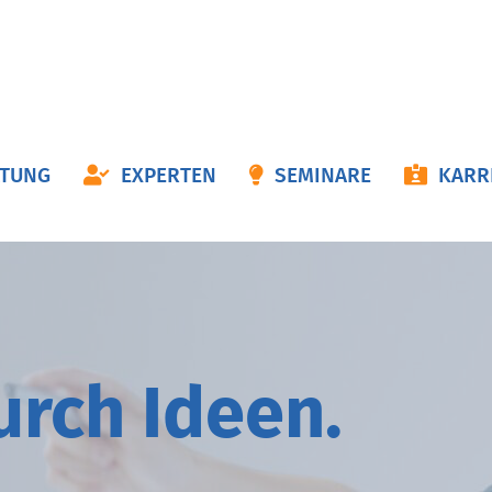
ON
ATUNG
EXPERTEN
SEMINARE
KARR
NGEN
durch
I
deen.