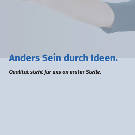
A
nders
S
ein durch
I
deen.
Qualität steht für uns an erster Stelle.