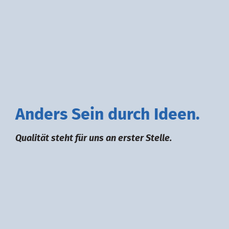
A
nders
S
ein durch
I
deen.
Qualität steht für uns an erster Stelle.