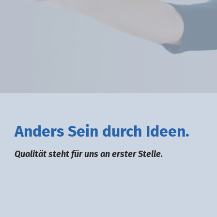
A
nders
S
ein durch
I
deen.
Qualität steht für uns an erster Stelle.