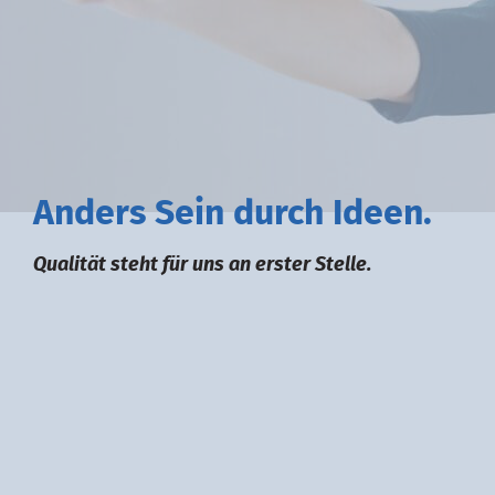
A
nders
S
ein durch
I
deen.
Qualität steht für uns an erster Stelle.