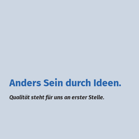
A
nders
S
ein durch
I
deen.
Qualität steht für uns an erster Stelle.