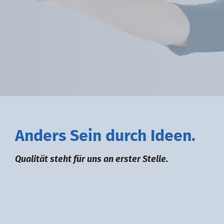
A
nders
S
ein durch
I
deen.
Qualität steht für uns an erster Stelle.