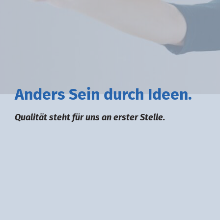
A
nders
S
ein durch
I
deen.
Qualität steht für uns an erster Stelle.