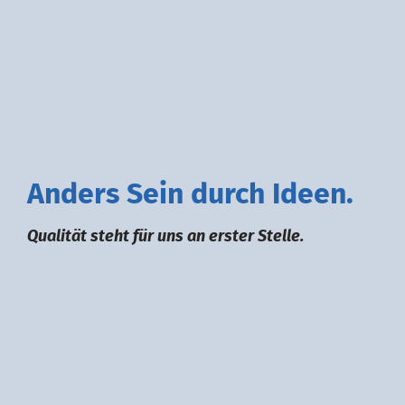
A
nders
S
ein durch
I
deen.
Qualität steht für uns an erster Stelle.