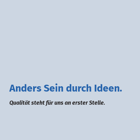
A
nders
S
ein durch
I
deen.
Qualität steht für uns an erster Stelle.