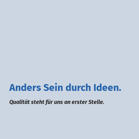
A
nders
S
ein durch
I
deen.
Qualität steht für uns an erster Stelle.