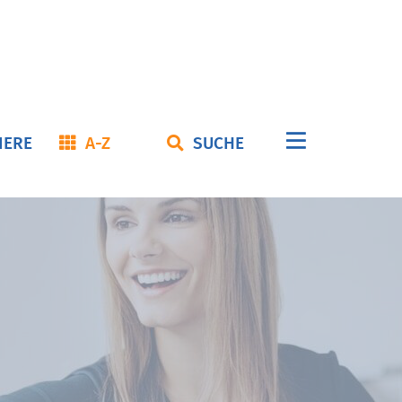
Navigation
IERE
A-Z
SUCHE
überspringe