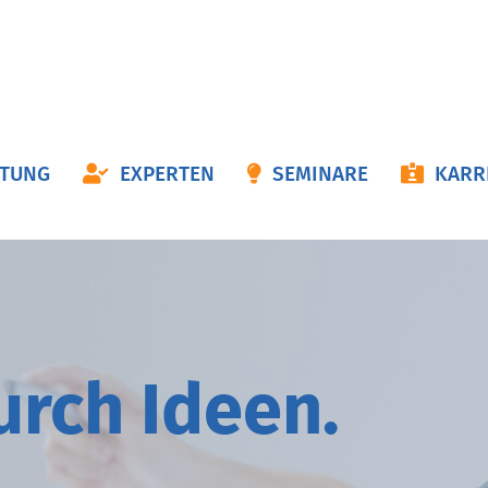
ON
ATUNG
EXPERTEN
SEMINARE
KARR
NGEN
durch
I
deen.