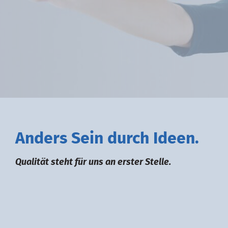
A
nders
S
ein durch
I
deen.
Qualität steht für uns an erster Stelle.