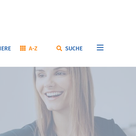
Navigation
IERE
A-Z
SUCHE
überspringe