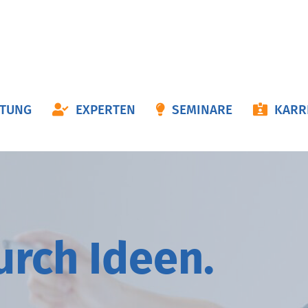
ON
ATUNG
EXPERTEN
SEMINARE
KARR
NGEN
durch
I
deen.