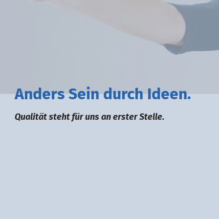
A
nders
S
ein durch
I
deen.
Qualität steht für uns an erster Stelle.