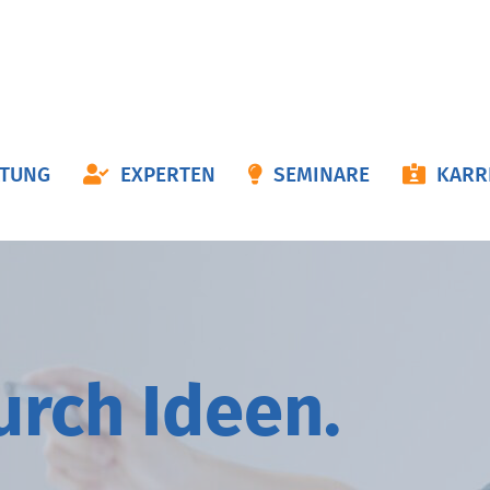
ON
ATUNG
EXPERTEN
SEMINARE
KARR
NGEN
durch
I
deen.