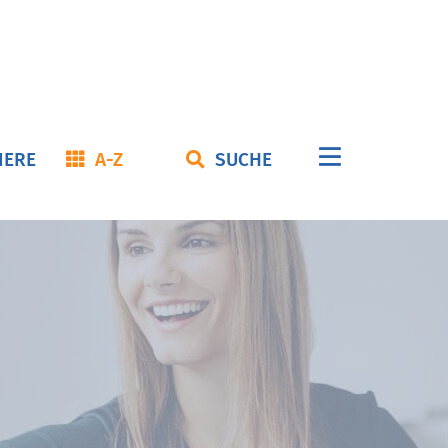
Navigation
IERE
A-Z
SUCHE
überspringe