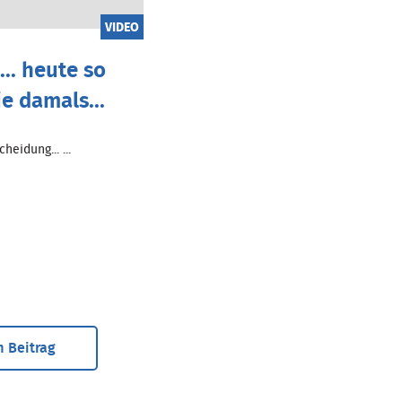
VIDEO
.. heute so
ie damals...
heidung... ...
 Beitrag