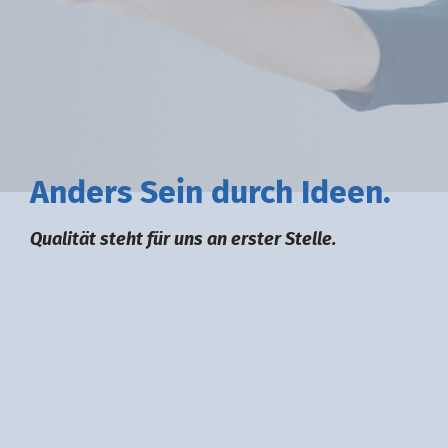
A
nders
S
ein durch
I
deen.
Qualität steht für uns an erster Stelle.